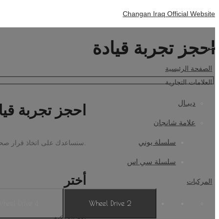
Changan Iraq Official Website
احجز تجربة قيادة
الصفحة الرئيسية
العلامات التجارية
ديبـال
احجز تجربة قيا
علامة شانجان
سلسلة يوني
سنساعدك على اتخاذ قرار صحيح.
سلسلة سي اس
أختر
المركبات
4 Wheel Drive
2 Wheel Drive
نوع المركبة